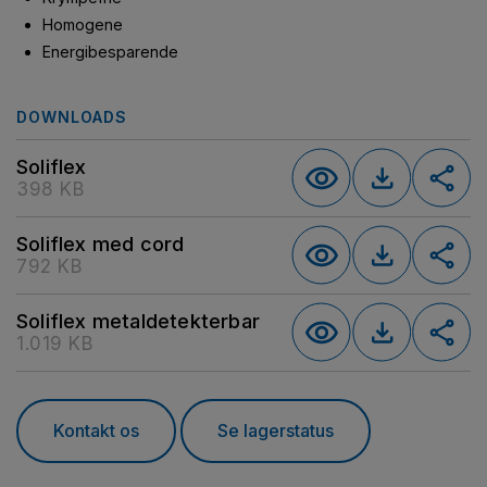
Homogene
Energibesparende
DOWNLOADS
Soliflex
398 KB
Soliflex med cord
792 KB
Soliflex metaldetekterbar
1.019 KB
Kontakt os
Se lagerstatus