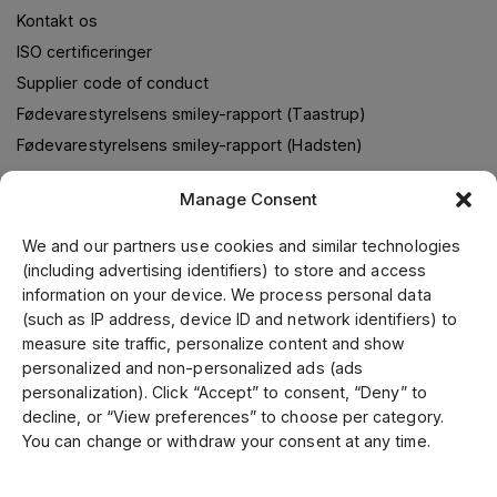
Kontakt os
ISO certificeringer
Supplier code of conduct
Fødevarestyrelsens smiley-rapport (Taastrup)
Fødevarestyrelsens smiley-rapport (Hadsten)
Manage Consent
Om os
We and our partners use cookies and similar technologies
(including advertising identifiers) to store and access
Jens S. Transmissioner leverer transmissionsløsninger i
information on your device. We process personal data
samarbejde med verdens førende leverandører. Gennem
(such as IP address, device ID and network identifiers) to
vores førende position i Skandinavien, samt fokus på kvalitet
measure site traffic, personalize content and show
og kundeservice, kan vi tilbyde et bredt sortiment til
personalized and non-personalized ads (ads
konkurrencedygtige priser. Vi fremstiller kunde- og
personalization). Click “Accept” to consent, “Deny” to
specialtilpassede produkter på vores mekaniske værksted.
decline, or “View preferences” to choose per category.
Vi er certificeret inden for ISO 9001, 14001 og 45001.
You can change or withdraw your consent at any time.