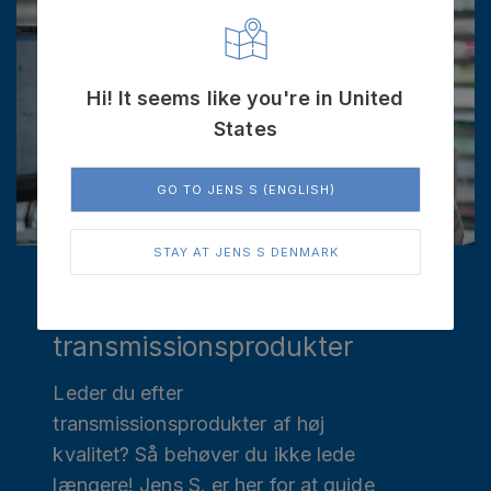
Hi! It seems like you're in United
States
GO TO JENS S (ENGLISH)
STAY AT JENS S DENMARK
Få ekspertrådgivning og
find de bedste
transmissionsprodukter
Leder du efter
transmissionsprodukter af høj
kvalitet? Så behøver du ikke lede
længere! Jens S. er her for at guide