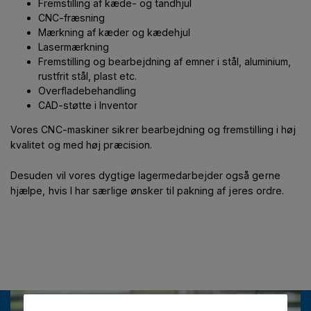
Fremstilling af kæde- og tandhjul
CNC-fræsning
Mærkning af kæder og kædehjul
Lasermærkning
Fremstilling og bearbejdning af emner i stål, aluminium,
rustfrit stål, plast etc.
Overfladebehandling
CAD-støtte i Inventor
Vores CNC-maskiner sikrer bearbejdning og fremstilling i høj
kvalitet og med høj præcision.
Desuden vil vores dygtige lagermedarbejder også gerne
hjælpe, hvis I har særlige ønsker til pakning af jeres ordre.