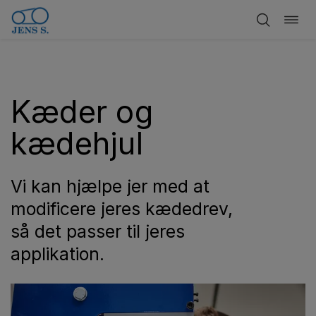
Skift
Spring
navig
til
indhold
Kæder og
kædehjul
Vi kan hjælpe jer med at
modificere jeres kædedrev,
så det passer til jeres
applikation.