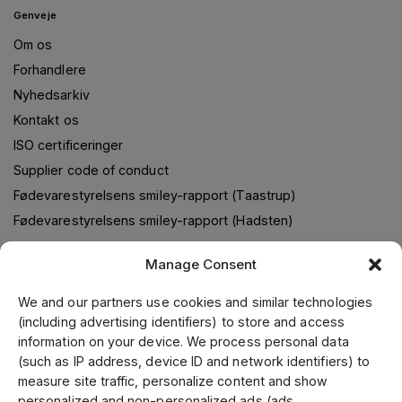
Genveje
Om os
Forhandlere
Nyhedsarkiv
Kontakt os
ISO certificeringer
Supplier code of conduct
Fødevarestyrelsens smiley-rapport (Taastrup)
Fødevarestyrelsens smiley-rapport (Hadsten)
Manage Consent
Om os
We and our partners use cookies and similar technologies
(including advertising identifiers) to store and access
Jens S. Transmissioner leverer transmissionsløsninger i
information on your device. We process personal data
samarbejde med verdens førende leverandører. Gennem
(such as IP address, device ID and network identifiers) to
vores førende position i Skandinavien, samt fokus på kvalitet
measure site traffic, personalize content and show
og kundeservice, kan vi tilbyde et bredt sortiment til
personalized and non-personalized ads (ads