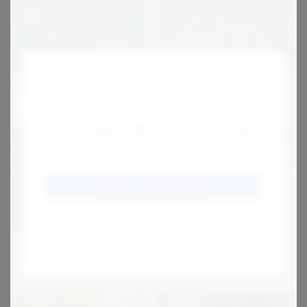
Modulbånd
Dræn / Sibånd
Hi! It seems like you're in United
States
GO TO JENS S (ENGLISH)
STAY AT JENS S DENMARK
Medbringere og
QSP varmepresser
styreprofiler