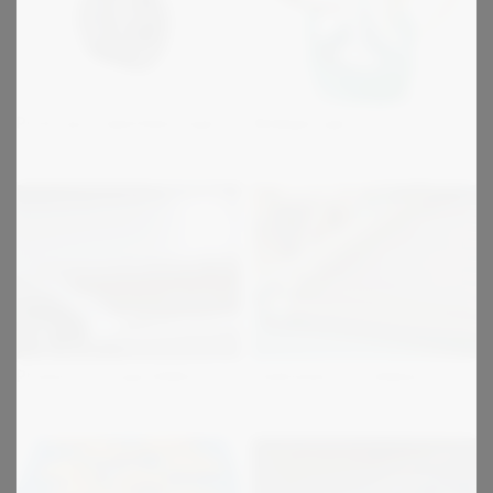
Protorque taperbøsninger
Belægninger
Premium transportbånd
Fladremme til rullebaner