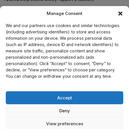
Manage Consent
Om os
We and our partners use cookies and similar technologies
(including advertising identifiers) to store and access
Jens S. Transmissioner leverer transmissionsløsninger i
information on your device. We process personal data
samarbejde med verdens førende leverandører. Gennem
(such as IP address, device ID and network identifiers) to
vores førende position i Skandinavien, samt fokus på kvalitet
measure site traffic, personalize content and show
og kundeservice, kan vi tilbyde et bredt sortiment til
personalized and non-personalized ads (ads
konkurrencedygtige priser. Vi fremstiller kunde- og
personalization). Click “Accept” to consent, “Deny” to
specialtilpassede produkter på vores mekaniske værksted.
decline, or “View preferences” to choose per category.
Vi er certificeret inden for ISO 9001, 14001 og 45001.
You can change or withdraw your consent at any time.
Accept
Select country
Deny
Privatlivspolitik
View preferences
©
Ophavsret 2026 Jens S Denmark alle rettigheder forbeholdes