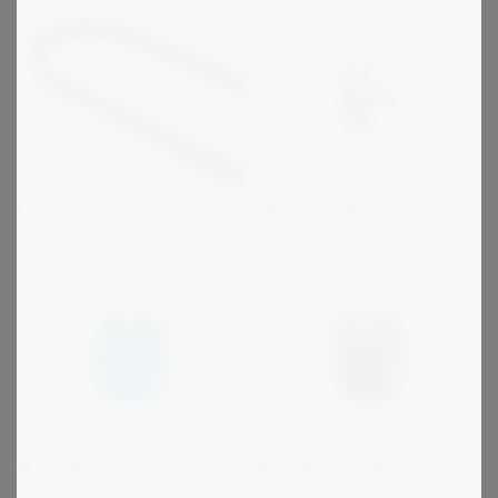
Kædehjul type N
Poly-V remme
Strammerulle type R
Strammerulle (let) type RL