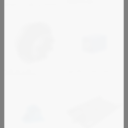
bælgkoblinger
Stieber - Friløb og bakstop
R+W serie SK -
Type DR - Firkant element
sikkerhedskobling