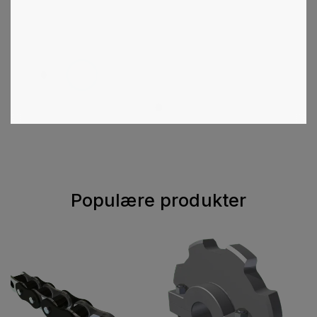
1
2
3
4
5
6
Populære produkter