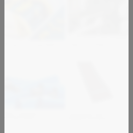
PU og PVC transportbånd
Folde & lim remme
Beha homogene
Tandremme med
transportbånd
dobbeltfortanding