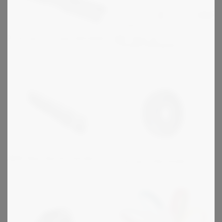
Protorque transportørkæde
ZMC Special
Transportørkæder
ANSI Amerikansk standard
Protorque kileremskiver