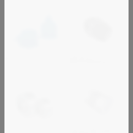
R+W serie ST -
Rossi L
sikkerhedskobling
R+W serie MK og BK -