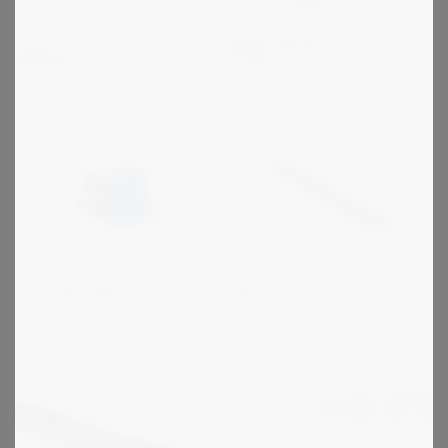
Motorslæder / -skinner / -
Type V til høje chok
hylder
belastning
Type DW - Med beslag
ZMC Transportørkæder