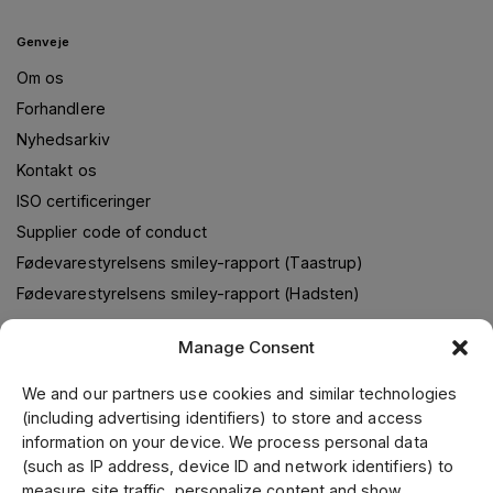
Genveje
Om os
Forhandlere
Nyhedsarkiv
Kontakt os
ISO certificeringer
Supplier code of conduct
Fødevarestyrelsens smiley-rapport (Taastrup)
Fødevarestyrelsens smiley-rapport (Hadsten)
Manage Consent
Om os
We and our partners use cookies and similar technologies
(including advertising identifiers) to store and access
Jens S. Transmissioner leverer transmissionsløsninger i
information on your device. We process personal data
samarbejde med verdens førende leverandører. Gennem
(such as IP address, device ID and network identifiers) to
vores førende position i Skandinavien, samt fokus på kvalitet
measure site traffic, personalize content and show