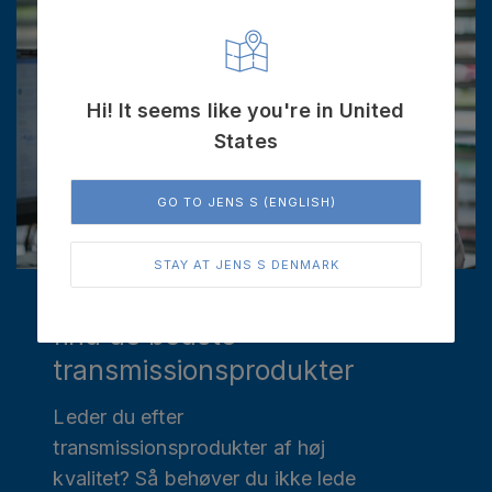
Hi! It seems like you're in United
States
GO TO JENS S (ENGLISH)
STAY AT JENS S DENMARK
Få ekspertrådgivning og
find de bedste
transmissionsprodukter
Leder du efter
transmissionsprodukter af høj
kvalitet? Så behøver du ikke lede