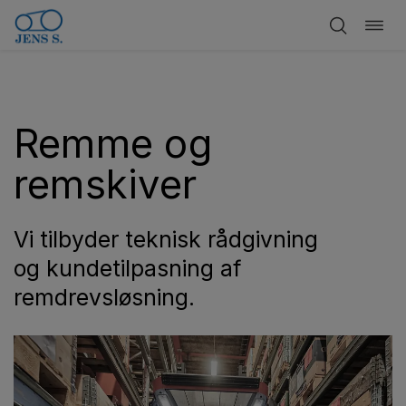
Skift
Spring
navig
til
indhold
Remme og
remskiver
Vi tilbyder teknisk rådgivning
og kundetilpasning af
remdrevsløsning.