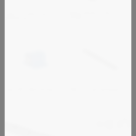
Motorslæder / -skinner / -
Type V til høje chok
hylder
belastning
Type DW - Med beslag
ZMC Transportørkæder