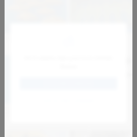
Modulbånd
Dræn / Sibånd
Hi! It seems like you're in United
States
GO TO JENS S (ENGLISH)
STAY AT JENS S DENMARK
Medbringere og
QSP varmepresser
styreprofiler