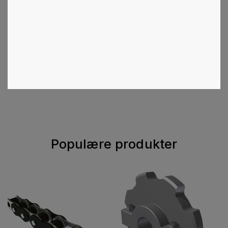
1
2
3
4
5
6
Populære produkter