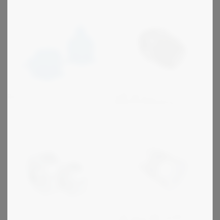
R+W serie ST -
Rossi L
sikkerhedskobling
R+W serie MK og BK -