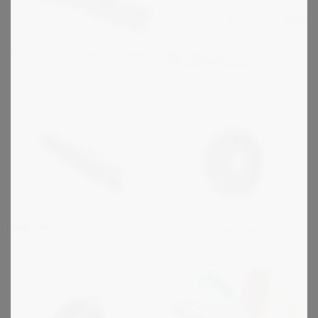
Protorque transportørkæde
ZMC Special
Transportørkæder
ANSI Amerikansk standard
Protorque kileremskiver