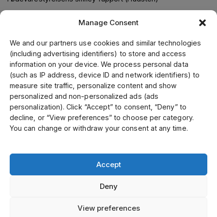
Manage Consent
Om os
We and our partners use cookies and similar technologies
(including advertising identifiers) to store and access
Jens S. Transmissioner leverer transmissionsløsninger i
information on your device. We process personal data
samarbejde med verdens førende leverandører. Gennem
(such as IP address, device ID and network identifiers) to
vores førende position i Skandinavien, samt fokus på kvalitet
measure site traffic, personalize content and show
og kundeservice, kan vi tilbyde et bredt sortiment til
personalized and non-personalized ads (ads
konkurrencedygtige priser. Vi fremstiller kunde- og
personalization). Click “Accept” to consent, “Deny” to
specialtilpassede produkter på vores mekaniske værksted.
decline, or “View preferences” to choose per category.
Vi er certificeret inden for ISO 9001, 14001 og 45001.
You can change or withdraw your consent at any time.
Accept
Select country
Deny
Privatlivspolitik
View preferences
©
Ophavsret 2026 Jens S Denmark alle rettigheder forbeholdes