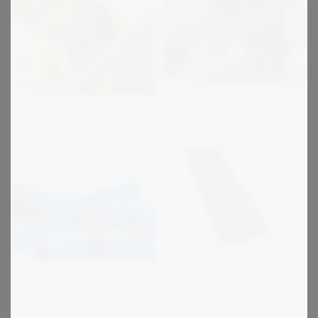
PU og PVC transportbånd
Folde & lim remme
Beha homogene
Tandremme med
transportbånd
dobbeltfortanding