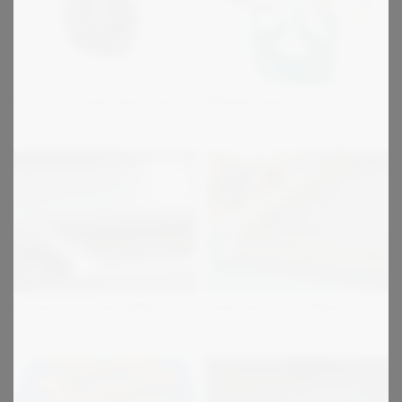
Protorque taperbøsninger
Belægninger
Premium transportbånd
Fladremme til rullebaner