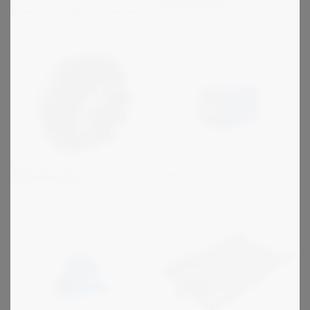
bælgkoblinger
Stieber - Friløb og bakstop
R+W serie SK -
Type DR - Firkant element
sikkerhedskobling