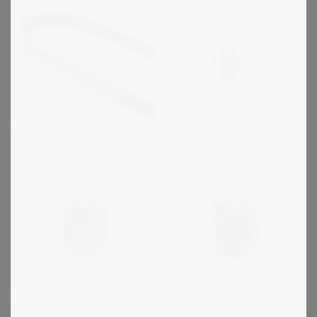
Kædehjul type N
Poly-V remme
Strammerulle type R
Strammerulle (let) type RL