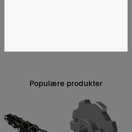
1
2
3
4
5
6
Populære produkter