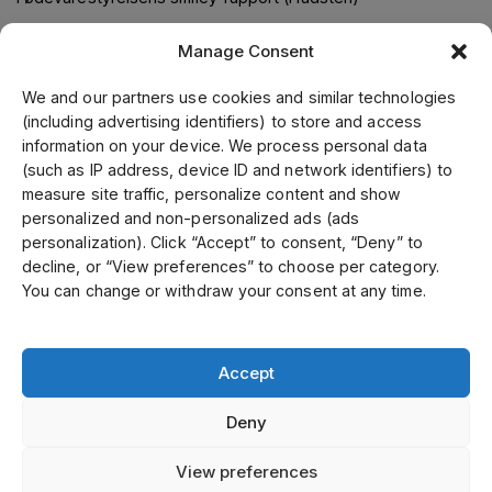
Manage Consent
Om os
We and our partners use cookies and similar technologies
(including advertising identifiers) to store and access
Jens S. Transmissioner leverer transmissionsløsninger i
information on your device. We process personal data
samarbejde med verdens førende leverandører. Gennem
(such as IP address, device ID and network identifiers) to
vores førende position i Skandinavien, samt fokus på kvalitet
measure site traffic, personalize content and show
og kundeservice, kan vi tilbyde et bredt sortiment til
personalized and non-personalized ads (ads
konkurrencedygtige priser. Vi fremstiller kunde- og
personalization). Click “Accept” to consent, “Deny” to
specialtilpassede produkter på vores mekaniske værksted.
decline, or “View preferences” to choose per category.
Vi er certificeret inden for ISO 9001, 14001 og 45001.
You can change or withdraw your consent at any time.
Accept
Select country
Deny
Privatlivspolitik
View preferences
©
Ophavsret 2026 Jens S Denmark alle rettigheder forbeholdes