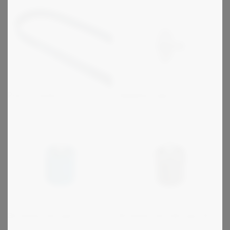
Kædehjul type N
Poly-V remme
Strammerulle type R
Strammerulle (let) type RL