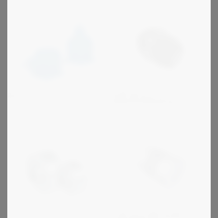
R+W serie ST -
Rossi L
sikkerhedskobling
R+W serie MK og BK -