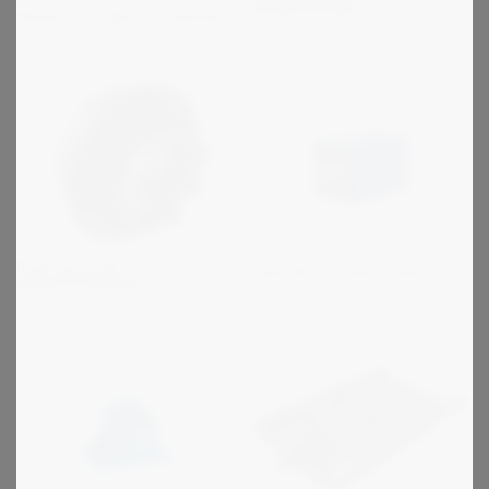
bælgkoblinger
Stieber - Friløb og bakstop
R+W serie SK -
Type DR - Firkant element
sikkerhedskobling