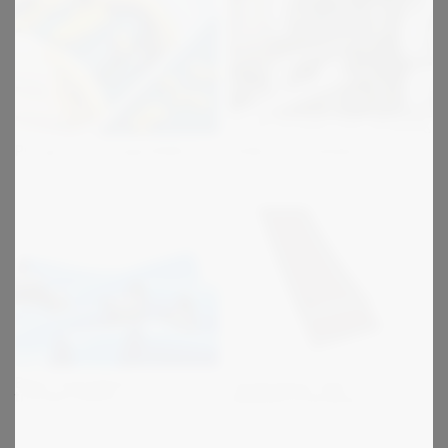
PU og PVC transportbånd
Folde & lim remme
Beha homogene
Tandremme med
transportbånd
dobbeltfortanding