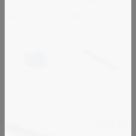
Motorslæder / -skinner / -
Type V til høje chok
hylder
belastning
Type DW - Med beslag
ZMC Transportørkæder