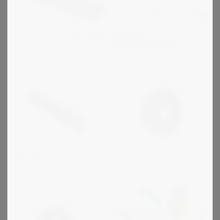
Protorque transportørkæde
ZMC Special
Transportørkæder
ANSI Amerikansk standard
Protorque kileremskiver