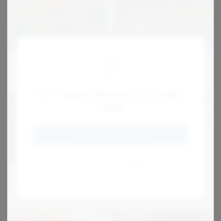
Modulbånd
Dræn / Sibånd
Hi! It seems like you're in United
States
GO TO JENS S (ENGLISH)
STAY AT JENS S DENMARK
Medbringere og
QSP varmepresser
styreprofiler