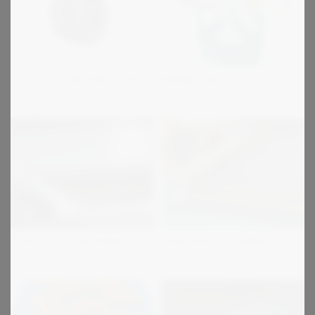
Protorque taperbøsninger
Belægninger
Premium transportbånd
Fladremme til rullebaner