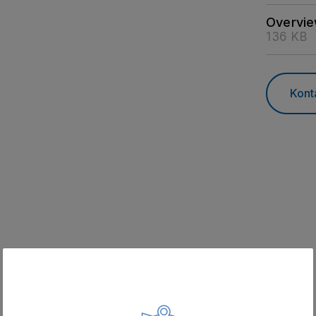
Overvie
136 KB
Kont
Relaterede varer