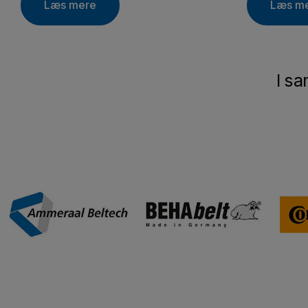
Læs mere
Læs m
I s