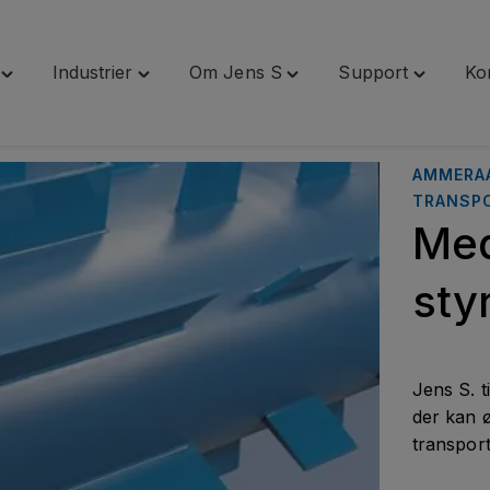
Industrier
Om Jens S
Support
Ko
Toggle
Toggle
Toggle
Toggle
"Services"
"Industrier"
"Om
"Support
menu
menu
Jens
menu
S"
AMMERA
menu
TRANSP
Med
sty
Jens S. t
der kan ø
transport