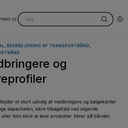
ntakt os
"
,
,
AL
BEARBEJDNING AF TRANSPORTBÅND
ORTBÅND
bringere og
reprofiler
ilbyder et stort udvalg af medbringere og bølgekanter
ge kapaciteten, sikre tilbagefald ved stigende
 eller blot sikre at løse produkter bliver på båndet.