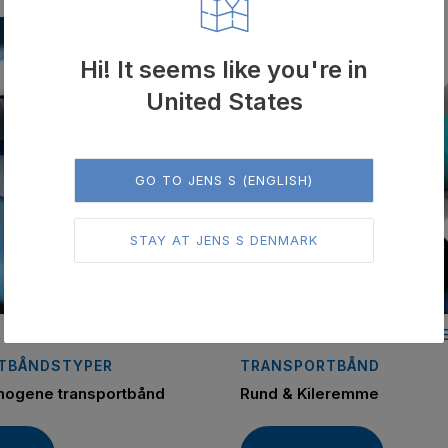
Hi! It seems like you're in
United States
GO TO JENS S (ENGLISH)
STAY AT JENS S DENMARK
,
,
,
TRANSPORTBÅND
BEHA BELT
RUND & KILE
TBÅNDSTYPER
TRANSPORTBÅND
omogene transportbånd
Rund & Kileremme