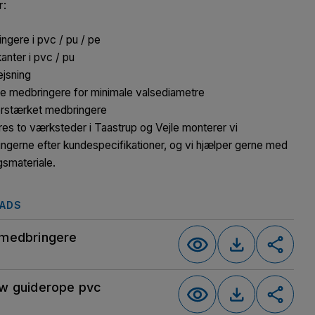
r:
ngere i pvc / pu / pe
anter i pvc / pu
jsning
e medbringere for minimale valsediametre
rstærket medbringere
res to værksteder i Taastrup og Vejle monterer vi
ngerne efter kundespecifikationer, og vi hjælper gerne med
gsmateriale.
ADS
medbringere
w guiderope pvc