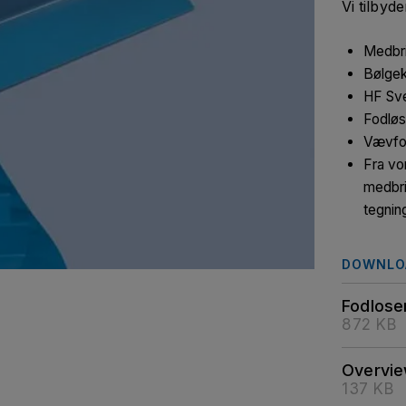
Vi tilbyde
Medbri
Bølgek
HF Sve
Fodløs
Vævfo
Fra vo
medbri
tegnin
DOWNLO
Fodlose
872 KB
Overvie
137 KB