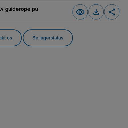
w guiderope pu
akt os
Se lagerstatus