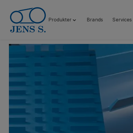
Produkter
Brands
Services
Spring
Toggle
til
"Produkter"
indhold
menu