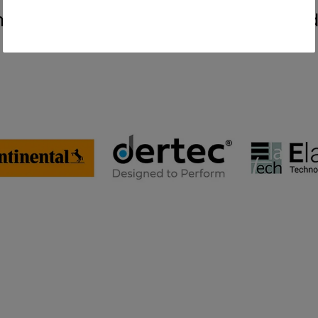
amarbejde med verdens førende leverand