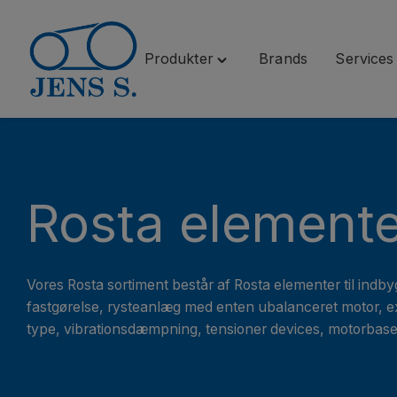
Produkter
Brands
Services
Spring
Toggle
til
"Produkter"
indhold
menu
Rosta element
Vores Rosta sortiment består af Rosta elementer til indbyg
fastgørelse, rysteanlæg med enten ubalanceret motor, ex
type, vibrationsdæmpning, tensioner devices, motorbases