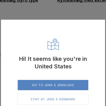
eanlæg Gyro type
Rysteanlæg med excent
rationsdæmpning
Hi! It seems like you're in
United States
GO TO JENS S (ENGLISH)
STAY AT JENS S DENMARK