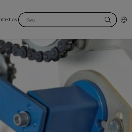
ntakt os
"