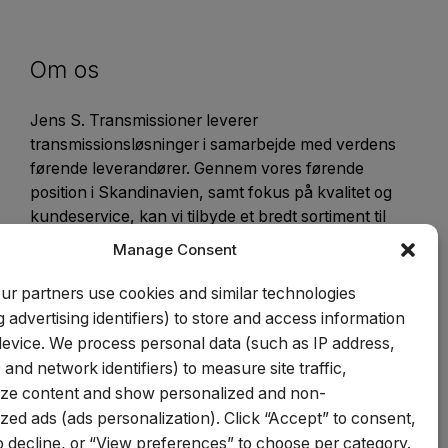
Om os
Jens S. Transmissioner leverer
transmissionsløsninger i samarbejde med verdens
førende leverandører. Gennem vores førende
position i Skandinavien, samt fokus på kvalitet og
kundeservice, kan vi tilbyde et bredt sortiment til
konkurrencedygtige priser. Vi fremstiller kunde- og
Manage Consent
specialtilpassede produkter på vores mekaniske
værksted. Vi er certificeret inden for ISO 9001,
ur partners use cookies and similar technologies
14001 og 45001.
g advertising identifiers) to store and access information
device. We process personal data (such as IP address,
 and network identifiers) to measure site traffic,
ize content and show personalized and non-
zed ads (ads personalization). Click “Accept” to consent,
 decline, or “View preferences” to choose per category.