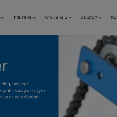
Industrier
Om Jens S
Support
Ko
Toggle
Toggle
Toggle
Toggle
"Services"
"Industrier"
"Om
"Support
menu
menu
Jens
menu
S"
menu
er
ning, beslag til
centrisk slag eller gyro
 og diverse tilbehør.