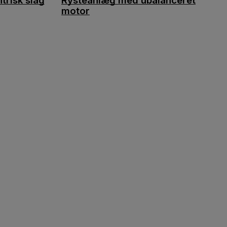
risk slag
Rysteanlæg med ubalanceret
motor