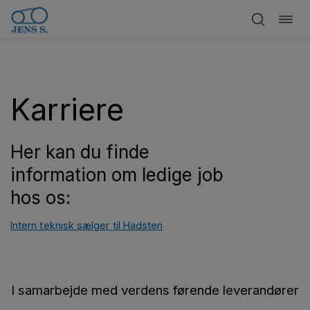
Skift
Spring
navig
til
indhold
Karriere
Her kan du finde
information om ledige job
hos os:
Intern teknisk sælger til Hadsten
I samarbejde med verdens førende leverandører