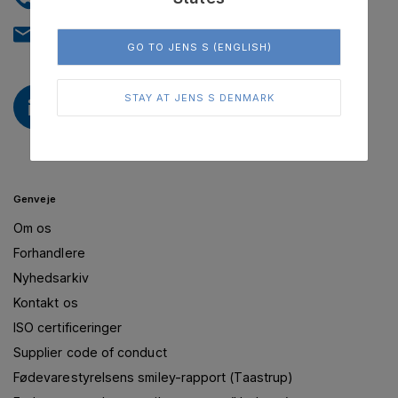
info@jens-s.dk
GO TO JENS S (ENGLISH)
STAY AT JENS S DENMARK
Genveje
Om os
Forhandlere
Nyhedsarkiv
Kontakt os
ISO certificeringer
Supplier code of conduct
Fødevarestyrelsens smiley-rapport (Taastrup)