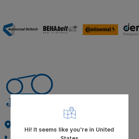
Hørskætten 7, 2630 Taastrup
Over Hadstenvej 38-40, 8370 Hadsten
Hi! It seems like you're in United
States
+45 70 13 83 33