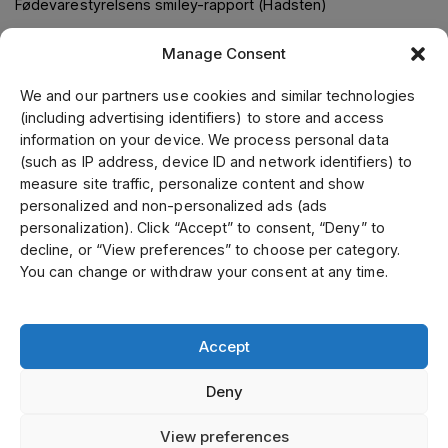
Fødevarestyrelsens smiley-rapport (Hadsten)
Manage Consent
Om os
We and our partners use cookies and similar technologies
(including advertising identifiers) to store and access
Jens S. Transmissioner leverer transmissionsløsninger i
information on your device. We process personal data
samarbejde med verdens førende leverandører. Gennem
(such as IP address, device ID and network identifiers) to
vores førende position i Skandinavien, samt fokus på kvalitet
measure site traffic, personalize content and show
og kundeservice, kan vi tilbyde et bredt sortiment til
personalized and non-personalized ads (ads
konkurrencedygtige priser. Vi fremstiller kunde- og
personalization). Click “Accept” to consent, “Deny” to
specialtilpassede produkter på vores mekaniske værksted.
decline, or “View preferences” to choose per category.
Vi er certificeret inden for ISO 9001, 14001 og 45001.
You can change or withdraw your consent at any time.
Accept
Select country
Deny
Privatlivspolitik
View preferences
©
Ophavsret 2026 Jens S Denmark alle rettigheder forbeholdes