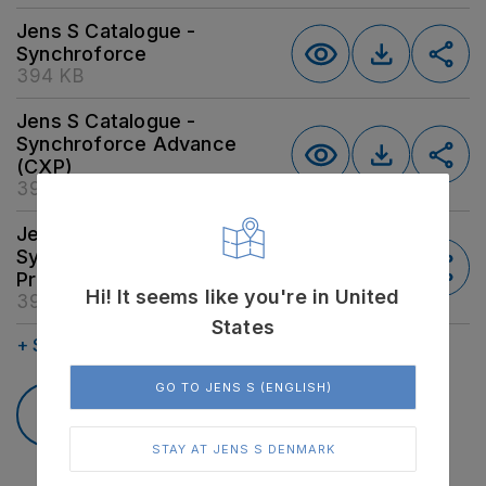
Jens S Catalogue -
Synchroforce
394 KB
Jens S Catalogue -
Synchroforce Advance
(CXP)
396 KB
Jens S Catalogue -
Synchroforce Advance
Pro (CXA)
Hi! It seems like you're in United
392 KB
States
+ See more
GO TO JENS S (ENGLISH)
Kontakt os
Se lagerstatus
STAY AT JENS S DENMARK