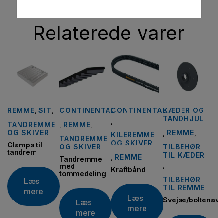
Relaterede varer
REMME
,
SIT
,
CONTINENTAL
CONTINENTAL
KÆDER OG
TANDHJUL
,
TANDREMME
,
REMME
,
OG SKIVER
,
REMME
,
KILEREMME
TANDREMME
OG SKIVER
Clamps til
OG SKIVER
TILBEHØR
tandrem
TIL KÆDER
,
REMME
Tandremme
,
med
Kraftbånd
tommedeling
TILBEHØR
Læs
TIL REMME
mere
Læs
Svejse/boltena
Læs
mere
mere