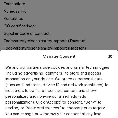
Forhandlere
Nyhedsarkiv
Kontakt os
ISO certificeringer
Supplier code of conduct
Fødevarestyrelsens smiley-rapport (Taastrup)
Fødevarestyrelsens smiley-rapport (Hadsten)
Manage Consent
We and our partners use cookies and similar technologies
Om os
(including advertising identifiers) to store and access
information on your device. We process personal data
Jens S. Transmissioner leverer transmissionsløsninger i
(such as IP address, device ID and network identifiers) to
samarbejde med verdens førende leverandører. Gennem
measure site traffic, personalize content and show
vores førende position i Skandinavien, samt fokus på kvalitet
personalized and non-personalized ads (ads
og kundeservice, kan vi tilbyde et bredt sortiment til
personalization). Click “Accept” to consent, “Deny” to
konkurrencedygtige priser. Vi fremstiller kunde- og
decline, or “View preferences” to choose per category.
specialtilpassede produkter på vores mekaniske værksted.
You can change or withdraw your consent at any time.
Vi er certificeret inden for ISO 9001, 14001 og 45001.