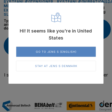
RYSTEANLÆG
TENSIONER
RYSTEANLÆG
VIBRATIONS
MED
DEVICES
MED
Type ESL til
EXCENTRISK
UBALANCERET
fastboltning
Type SE -F/-
SLAG
MOTOR
R/-W
Type AD fast
Type AB &
arm til
ABI-HD
Læs
dobbeltlag
Heavy Duty
Hi! It seems like you're in United
Læs
mere
mere
States
Læs
Læs
mere
mere
GO TO JENS S (ENGLISH)
STAY AT JENS S DENMARK
I samarbejde med verdens førende leverandører