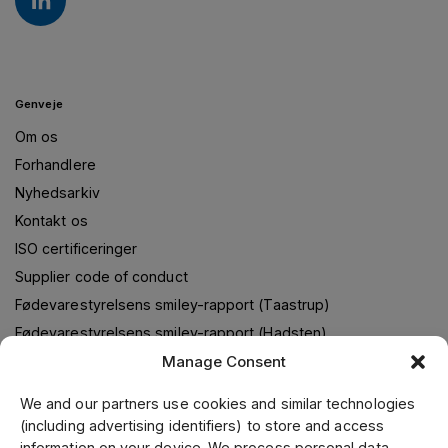
Genveje
Om os
Forhandlere
Nyhedsarkiv
Kontakt os
ISO certificeringer
Supplier code of conduct
Fødevarestyrelsens smiley-rapport (Taastrup)
Fødevarestyrelsens smiley-rapport (Hadsten)
Manage Consent
We and our partners use cookies and similar technologies
Om os
(including advertising identifiers) to store and access
information on your device. We process personal data