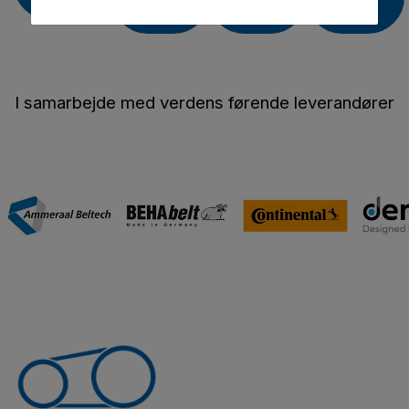
mere
mere
mere
I samarbejde med verdens førende leverandører