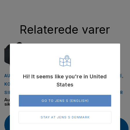
Relaterede varer
AUTOGARD
,
ELASTISKE
,
ELASTISKE
,
ELASTISKE
,
Hi! It seems like you're in United
States
KOBLINGER
,
FLENDER
,
KOBLINGER
,
FLENDER
,
SIKKERHEDSKOBLINGER
KOBLINGER
REXNORD
KOBLINGER
Autogard –
N-Eupex
Viva –
N-Bipex
GO TO JENS S (ENGLISH)
sikkerhedskoblinger
elastisk
elastisk
elastisk
kobling
kobling
kobling
STAY AT JENS S DENMARK
Læs
Læs
Læs
Læs
mere