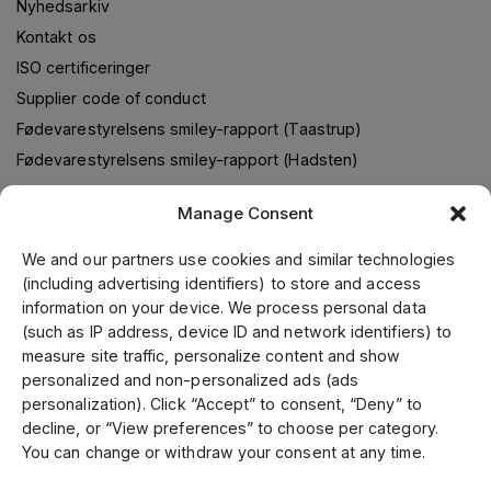
Nyhedsarkiv
Kontakt os
ISO certificeringer
Supplier code of conduct
Fødevarestyrelsens smiley-rapport (Taastrup)
Fødevarestyrelsens smiley-rapport (Hadsten)
Manage Consent
Om os
We and our partners use cookies and similar technologies
(including advertising identifiers) to store and access
Jens S. Transmissioner leverer transmissionsløsninger i
information on your device. We process personal data
samarbejde med verdens førende leverandører. Gennem
(such as IP address, device ID and network identifiers) to
vores førende position i Skandinavien, samt fokus på kvalitet
measure site traffic, personalize content and show
og kundeservice, kan vi tilbyde et bredt sortiment til
personalized and non-personalized ads (ads
konkurrencedygtige priser. Vi fremstiller kunde- og
personalization). Click “Accept” to consent, “Deny” to
specialtilpassede produkter på vores mekaniske værksted.
decline, or “View preferences” to choose per category.
Vi er certificeret inden for ISO 9001, 14001 og 45001.
You can change or withdraw your consent at any time.