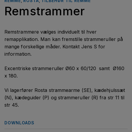
REMME
,
ROSTA
,
TILBEHØR TIL REMME
Remstrammer
Remstrammere vælges individuelt til hver
remapplikation. Man kan fremstille strammeruller på
mange forskellige måder. Kontakt Jens S for
information.
Excentriske strammeruller Ø60 x 60/120 samt Ø160
x 180.
Vi lagerfører Rosta strammearme (SE), kædehjulssæt
(N), kædeguider (P) og strammeruller (R) fra str 11 til
str 45.
DOWNLOADS