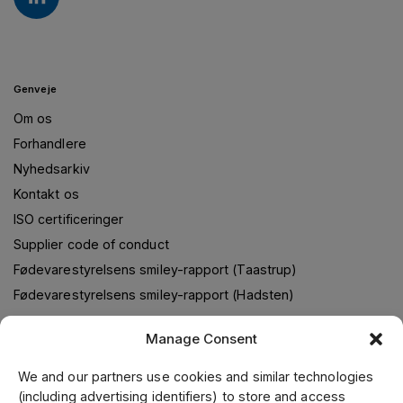
Genveje
Om os
Forhandlere
Nyhedsarkiv
Kontakt os
ISO certificeringer
Supplier code of conduct
Fødevarestyrelsens smiley-rapport (Taastrup)
Fødevarestyrelsens smiley-rapport (Hadsten)
Manage Consent
Om os
We and our partners use cookies and similar technologies
(including advertising identifiers) to store and access