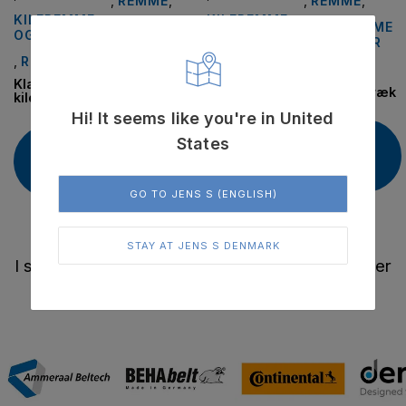
,
REMME
,
,
REMME
,
KILEREMME
KILEREMME
TANDREMME
TANDREMME
OG SKIVER
OG SKIVER
OG SKIVER
OG SKIVER
,
REMME
,
REMME
Falcon og
SilentSync
Synchrochain
(Eagle )
Klassiske
Kraftbånd
carbon
tandremstræk
kileremme
Hi! It seems like you're in United
Læs
States
Læs
Læs
Læs
mere
mere
mere
mere
GO TO JENS S (ENGLISH)
STAY AT JENS S DENMARK
I samarbejde med verdens førende leverandører